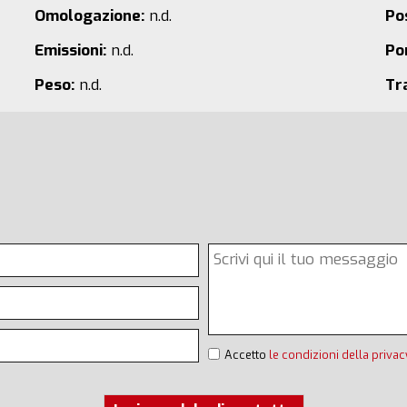
Omologazione:
n.d.
Pos
Emissioni:
n.d.
Po
Peso:
n.d.
Tr
Accetto
le condizioni della privac