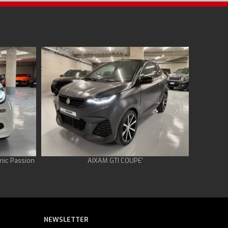
mic Passion
AIXAM GTI COUPE'
HARLEY-
NEWSLETTER