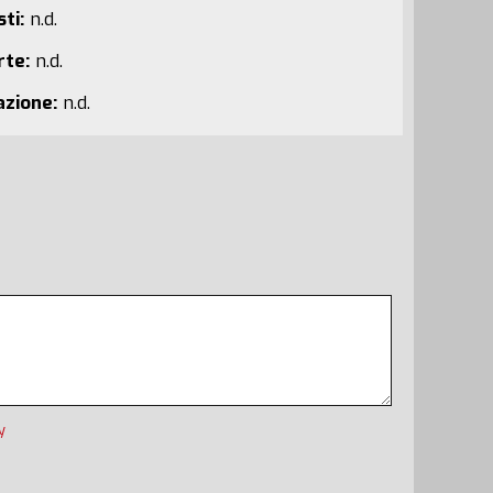
ti:
n.d.
rte:
n.d.
azione:
n.d.
y