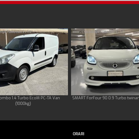
ombo 1.4 Turbo EcoM PC-TA Van
SMART ForFour 90 0.9 Turbo twina
(1000kg)
ORARI