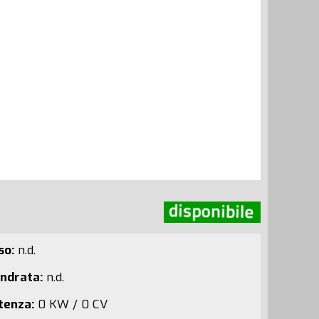
so:
n.d.
indrata:
n.d.
tenza:
0 KW / 0 CV