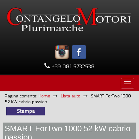
+39 081 5732538
Pagina corrente:
Home
Lista auto
SMART ForTwo 1000
52 kW cabrio passion
SMART ForTwo 1000 52 kW cabrio
passion