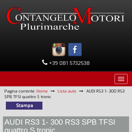
+39 081 5732538
Pagina corrente:
Home
Lista auto
AUDI RS3 1- 300 RS3
SPB TFSI quattro S tronic
AUDI RS3 1- 300 RS3 SPB TFSI
quattro S tronic