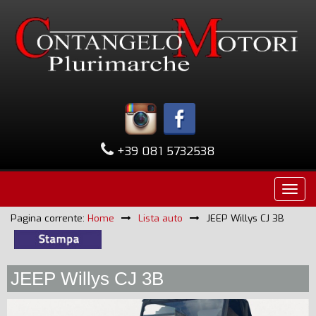
+39 081 5732538
Pagina corrente:
Home
Lista auto
JEEP Willys CJ 3B
JEEP Willys CJ 3B