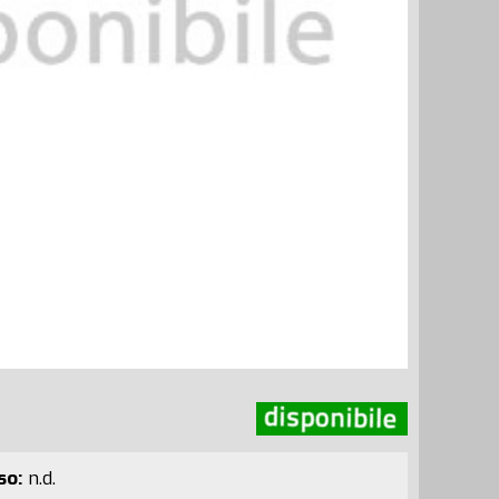
so:
n.d.