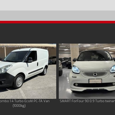
ombo 1.4 Turbo EcoM PC-TA Van
SMART ForFour 90 0.9 Turbo twina
(1000kg)