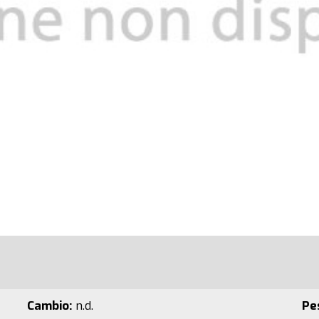
Cambio:
n.d.
Pe