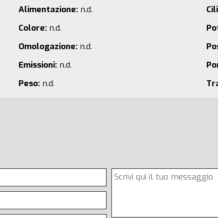
Alimentazione:
n.d.
Cil
Colore:
n.d.
Po
Omologazione:
n.d.
Pos
Emissioni:
n.d.
Po
Peso:
n.d.
Tr