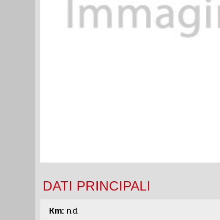
DATI PRINCIPALI
Km:
n.d.