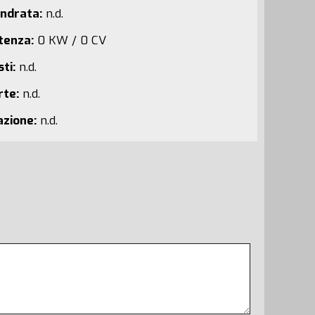
indrata:
n.d.
tenza:
0 KW / 0 CV
ti:
n.d.
rte:
n.d.
azione:
n.d.