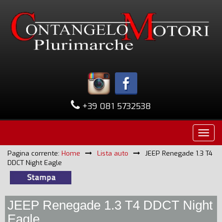
+39 081 5732538
Pagina corrente:
Home
Lista auto
JEEP Renegade 1.3 T4
DDCT Night Eagle
JEEP Renegade 1.3 T4 DDCT Night
Eagle